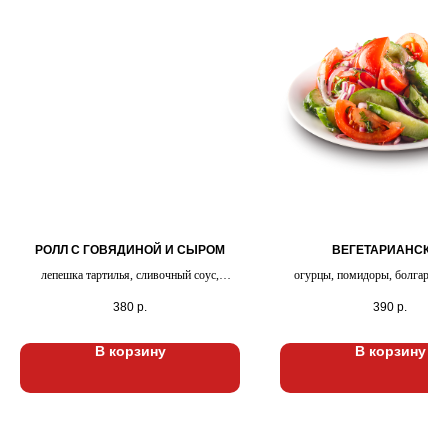
РОЛЛ С ГОВЯДИНОЙ И СЫРОМ
ВЕГЕТАРИАНСКИЙ
лепешка тартилья, сливочный соус,
огурцы, помидоры, болгарский
телятина рубленная, сыр гауда, помидоры,
маслины, руккола, айсберг, о
380
р.
390
р.
айсберг
масло
В корзину
В корзину