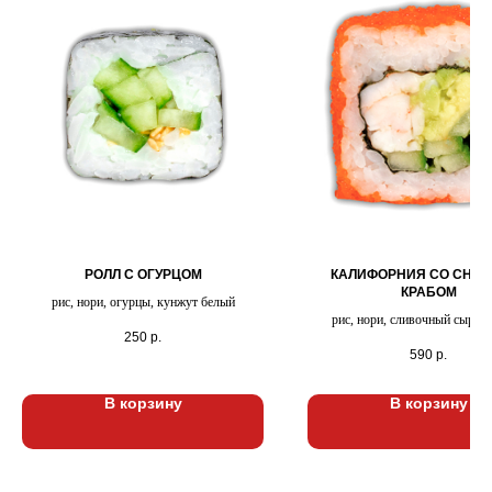
РОЛЛ С ОГУРЦОМ
КАЛИФОРНИЯ СО СНЕ
КРАБОМ
рис, нори, огурцы, кунжут белый
рис, нори, сливочный сыр, о
250
р.
снежный краб, икра тоби
590
р.
В корзину
В корзину